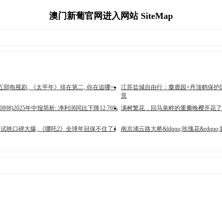
澳门新葡官网进入网站 SiteMap
部电视剧, 《太平年》排在第二, 你在追哪一
江苏盐城自由行：麋鹿园+丹顶鹤保护
景
0898)2025年中报简析: 净利润同比下降12.76%
满树繁花，回马泉畔的重瓣晚樱开花了
试映口碑大爆, 《哪吒2》全球年冠保不住了?
南京浦云路大桥&ldquo;玫瑰花&rdquo