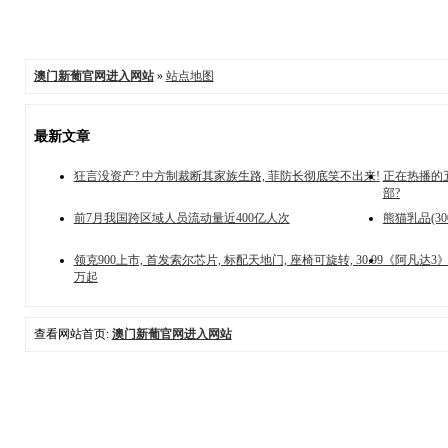
澳门新葡官网进入网站
»
站点地图
最新文章
狂言没资产? 中方制裁断其家族生路, 菲防长彻底笑不出来!
正在热播的五
部?
前7月我国跨区域人员流动量近400亿人次
熊猫乳品(30
领克900上市, 首发索尔芯片, 标配天地门, 座椅可旋转, 30.99
《阿凡达3》
万起
查看网站首页:
澳门新葡官网进入网站