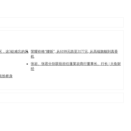
区，这3处难忘的风
荣耀价格“腰斩”, 从6199元跌至3177元, 从高端旗舰到真香
机
张岩、张君分别获批担任蓬莱农商行董事长、行长 | 大鱼财
经
;装扮桥身