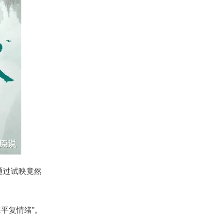
通过试映竟然
平复情绪”。