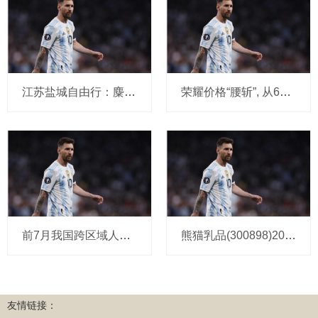
江苏盐城自由行：麋鹿园+丹顶鹤保护区，
荣耀价格“腰斩”, 从6199元跌至3177元, 从
前7月我国跨区域人员流动量近400亿人次
熊猫乳品(300898)2025年中报简析: 净利润同
友情链接：