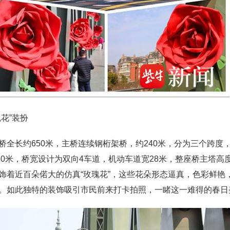
花”装扮
桥全长约650米，主桥连续钢桁架桥，约240米，分为三个跨度，
60米，桥宽设计为双向4车道，机动车道宽28米，整座桥主塔高
饰着近百朵偌大的仿真“玫瑰花”，这些花朵形态逼真，色彩鲜艳
。如此独特的装饰吸引市民前来打卡拍照，一睹这一难得的春日