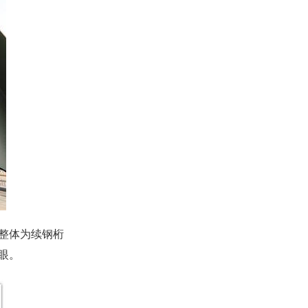
整体为续钢桁
眼。