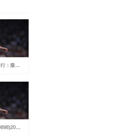
江苏盐城自由行：麋鹿园+丹顶鹤保护区，
熊猫乳品(300898)2025年中报简析: 净利润同