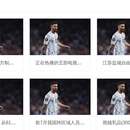
狂言没资产? 中方制裁断其家族生路, 菲防
正在热播的五部电视剧, 《太平年》排在
荣耀价格“腰斩”, 从6199元跌至3177元, 从
前7月我国跨区域人员流动量近400亿人次